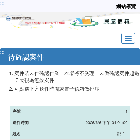
跳
:::
網站導覽
到
主
要
內
容
:::
待確認案件
案件若未作確認作業，本署將不受理，未做確認案件超過
７天視為無效案件
可點選下方送件時間或電子信箱做排序
1
2026/8/6 下午 04:01:00
鄒****